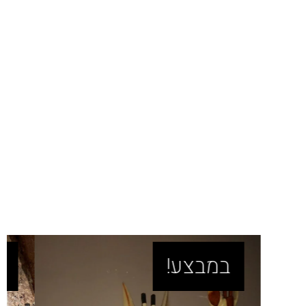
במבצע!