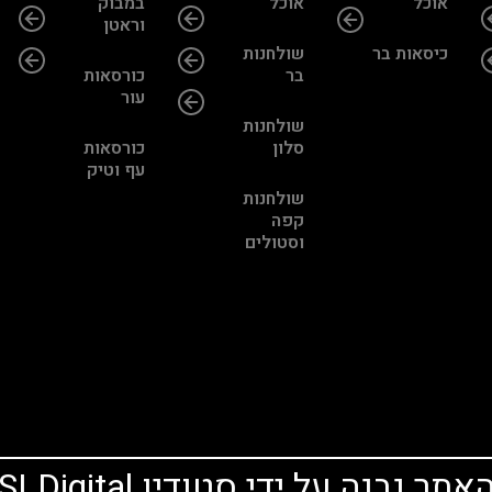
אוכל
אוכל
במבוק
וראטן
כיסאות בר
שולחנות
בר
כורסאות
עור
שולחנות
סלון
כורסאות
עף וטיק
שולחנות
קפה
וסטולים
אתר נבנה על ידי סטודיו SLDigital