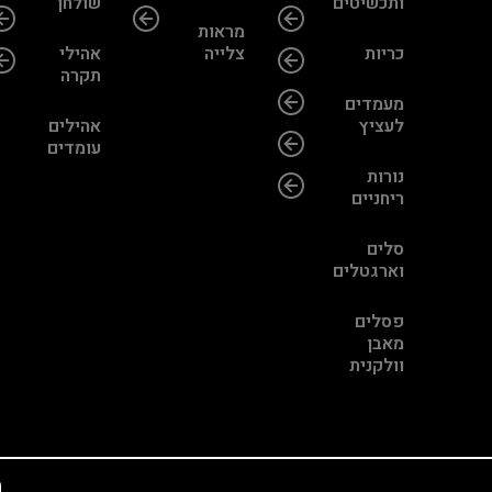
ותכשיטים
שולחן
מראות
כריות
צלייה
אהילי
תקרה
מעמדים
לעציץ
אהילים
עומדים
נורות
ריחניים
סלים
וארגטלים
פסלים
מאבן
וולקנית
ה