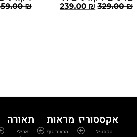
279.00
₪
359.00
₪
מזנון ע
00.00
₪
אקססוריז
מראות
תאורה
טקסטיל
מראות גוף
אהילי