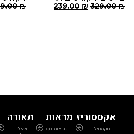
279.00
₪
359.00
₪
מזנון ע
00.00
₪
אקססוריז
מראות
תאורה
טקסטיל
מראות גוף
אהילי