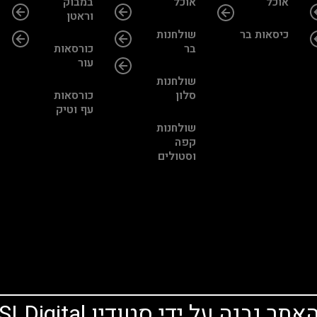
אוכל
אוכל
במבוק
וראטן
כיסאות בר
שולחנות
בר
כורסאות
עור
שולחנות
סלון
כורסאות
עף וטיק
שולחנות
קפה
וסטולים
אתר נבנה על ידי סטודיו SLDigital