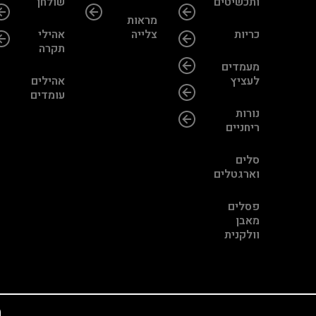
ותכשיטים
שולחן
מראות
כריות
צלייה
אהילי
תקרה
מעמדים
לעציץ
אהילים
עומדים
נורות
ריחניים
סלים
וארגטלים
פסלים
מאבן
וולקנית
ה