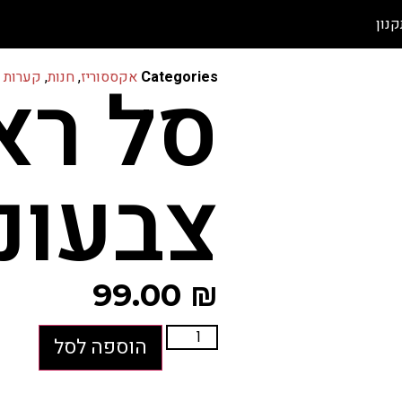
קנון
סל רא
Categories
אקססוריז
,
חנות
,
קערות 
צבעוני
99.00
₪
הוספה לסל