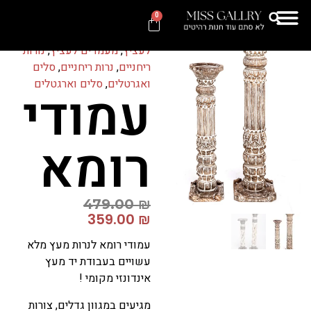
Categories
אקסוריז
,
0
אקססוריז
,
חנות
,
מעמדים
לעציץ
,
מעמדים לעציץ
,
נורות
ריחניים
,
נרות ריחניים
,
סלים
ואגרטלים
,
סלים וארגטלים
עמודי
רומא
479.00
₪
359.00
₪
עמודי רומא לנרות מעץ מלא
עשויים בעבודת יד מעץ
אינדונזי מקומי !
מגיעים במגוון גדלים, צורות