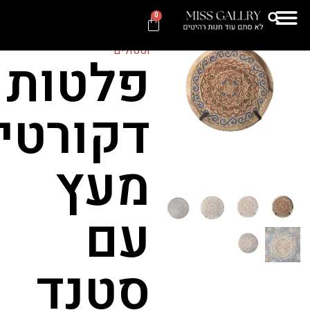
Categories
אקססוריז
,
חנות
,
0
קישוטי קיר
,
שולחנות קפה
וסטולים
פלטות
דקורטיביות
מעץ
עם
סטנד